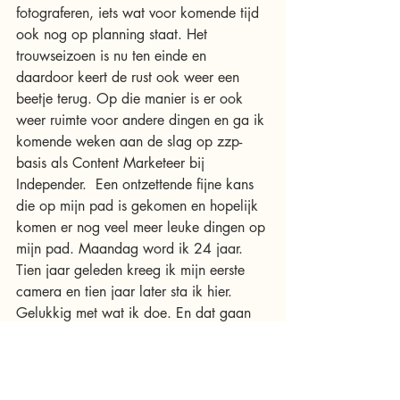
fotograferen, iets wat voor komende tijd 
ook nog op planning staat. Het 
trouwseizoen is nu ten einde en 
daardoor keert de rust ook weer een 
beetje terug. Op die manier is er ook 
weer ruimte voor andere dingen en ga ik 
komende weken aan de slag op zzp-
basis als Content Marketeer bij 
Independer.  Een ontzettende fijne kans 
die op mijn pad is gekomen en hopelijk 
komen er nog veel meer leuke dingen op 
mijn pad. Maandag word ik 24 jaar. 
Tien jaar geleden kreeg ik mijn eerste 
camera en tien jaar later sta ik hier. 
Gelukkig met wat ik doe. En dat gaan 
we dit weekend vieren met wijn, taart en 
veel lekkers, want daar houd ik van. 