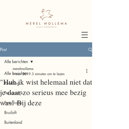
Post
Alle berichten
merelmollema
Alle berichten
1 nov 2019
3 minuten om te lezen
"Huh ik wist helemaal niet dat
Reisblog
je daar zo serieus mee bezig
Persoonlijk
was" Bij deze
Fotografie
Bruiloft
Buitenland