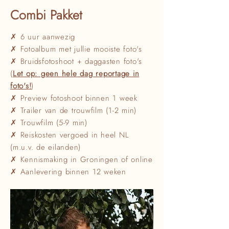
Combi Pakket
✗ 6 uur aanwezig
✗ Fotoalbum met jullie mooiste foto's
✗ Bruidsfotoshoot + daggasten foto's
(
Let op: geen hele dag reportage in
foto's!
)
✗ Preview fotoshoot binnen 1 week
✗ Trailer van de trouwfilm (1-2 min)
✗ Trouwfilm (5-9 min)
✗ Reiskosten vergoed in heel NL
(m.u.v. de eilanden)
✗ Kennismaking in Groningen of online
✗ Aanlevering binnen 12 weken