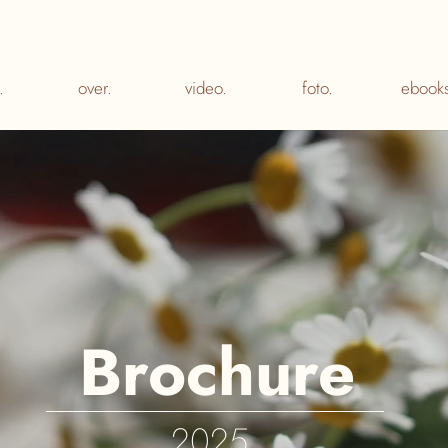
.
over.
video.
foto.
ebooks
Brochure
2025