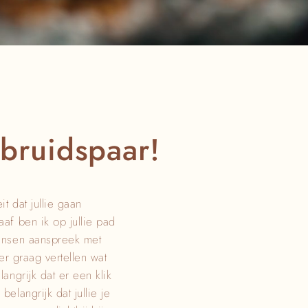
bruidspaar!
t dat jullie gaan
aaf ben ik op jullie pad
 mensen aanspreek met
ier graag vertellen wat
langrijk dat er een klik
belangrijk dat jullie je