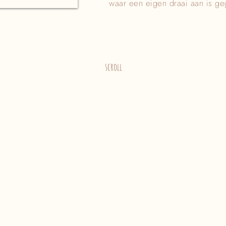
waar een eigen draai aan is g
scroll
Ach
Die blonde meid achter de camera, dat ben ik! Ik houd van h
kleine dingen. Dit maakt mij een dankbaar mens, want in el