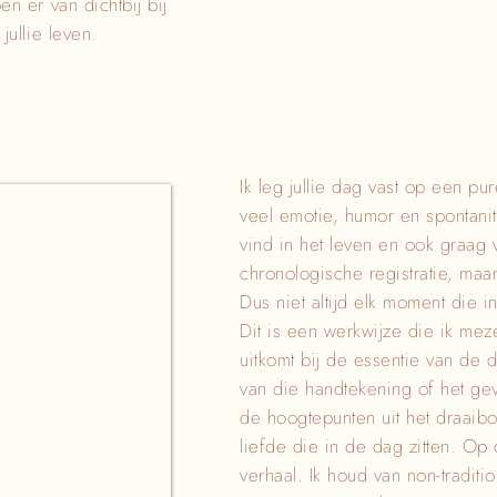
n er van dichtbij bij
jullie leven.
Ik leg jullie dag vast op een pu
veel emotie, humor en spontanite
vind in het leven en ook graag 
chronologische registratie, maa
Dus niet altijd elk moment die i
Dit is een werkwijze die ik me
uitkomt bij de essentie van de d
van die handtekening of het ge
de hoogtepunten uit het draaib
liefde die in de dag zitten. Op d
verhaal. Ik houd van non-traditi