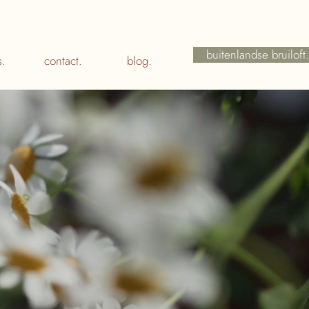
buitenlandse bruiloft.
.
contact.
blog.