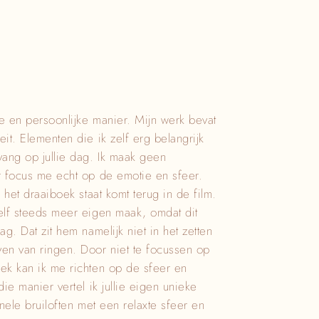
re en persoonlijke manier. Mijn werk bevat
it. Elementen die ik zelf erg belangrijk
vang op jullie dag. Ik maak geen
r focus me echt op de emotie en sfeer.
n het draaiboek staat komt terug in de film.
zelf steeds meer eigen maak, omdat dit
ag. Dat zit hem namelijk niet in het zetten
ven van ringen. Door niet te focussen op
oek kan ik me richten op de sfeer en
ie manier vertel ik jullie e
igen unieke
onele bruiloften met een relaxte sfeer en