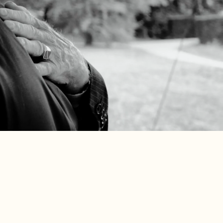
:
vanaf 2295