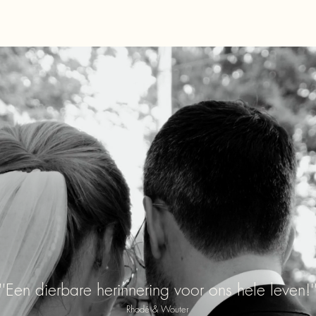
''Een dierbare herinnering voor ons hele leven!'
Rhodé & Wouter