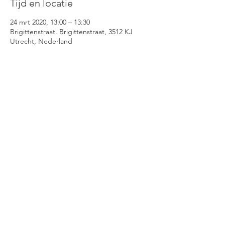
Tijd en locatie
24 mrt 2020, 13:00 – 13:30
Brigittenstraat, Brigittenstraat, 3512 KJ
Utrecht, Nederland
Oude Boteringestraat 65, 9712 GG
Groningen | Brigittenstraat 22, 3512 KM
Utrecht
| 0611979678 |
merelmollema@gmail.com | KVK nummer:
71072020