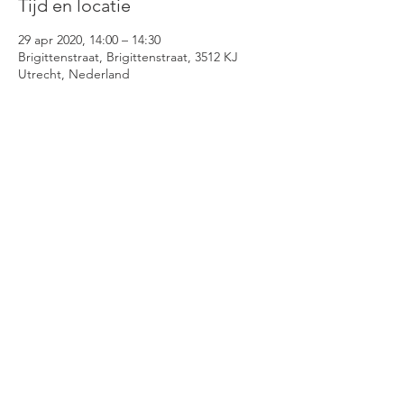
Tijd en locatie
29 apr 2020, 14:00 – 14:30
Brigittenstraat, Brigittenstraat, 3512 KJ
Utrecht, Nederland
Oude Boteringestraat 65, 9712 GG
Groningen | Brigittenstraat 22, 3512 KM
Utrecht
| 0611979678 |
merelmollema@gmail.com | KVK nummer:
71072020